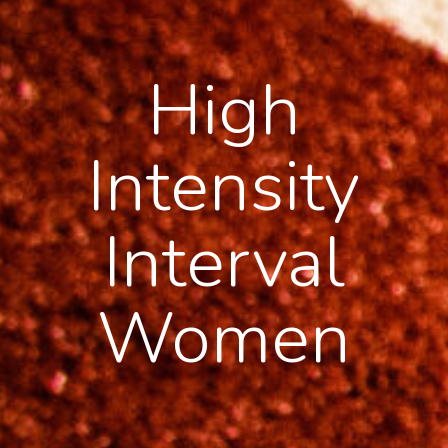
High
Intensity
Interval
Women